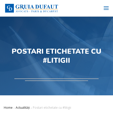
POSTARI ETICHETATE CU
#LITIGII
Home
Actualități
Postari etichetate cu #litigii