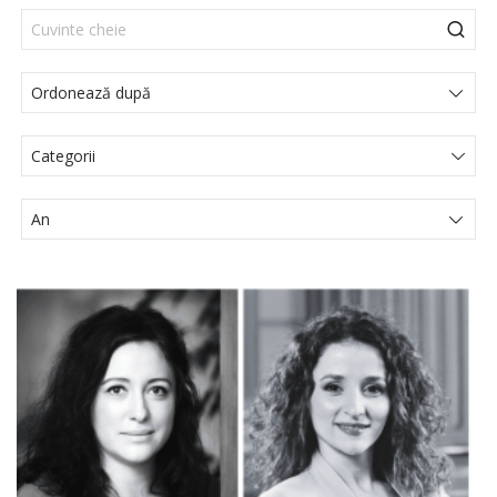
Categorii
Actualités Juridiques
Articole
Comunicat de presă
Evenimente
Media
Noutati legislative