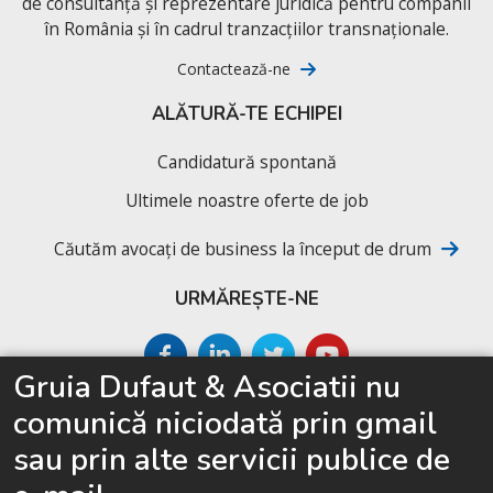
de consultanță și reprezentare juridică pentru companii
în România și în cadrul tranzacțiilor transnaționale.
Contactează-ne
ALĂTURĂ-TE ECHIPEI
Candidatură spontană
Ultimele noastre oferte de job
Căutăm avocați de business la început de drum
URMĂREȘTE-NE
Gruia Dufaut & Asociatii nu
SITEMAP
comunică niciodată prin gmail
Acasă
sau prin alte servicii publice de
Despre cabinet