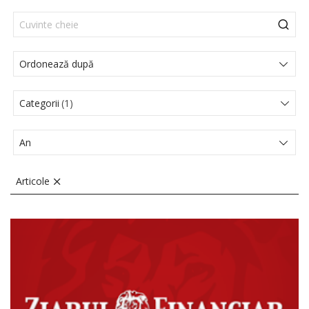
Categorii
1
Actualités Juridiques
Articole
Comunicat de presă
Articole
Evenimente
Media
Noutati legislative