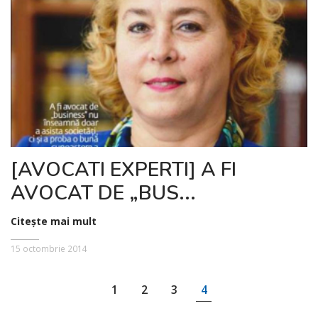
[AVOCATI EXPERTI] A FI
AVOCAT DE „BUS...
Citește mai mult
15 octombrie 2014
1
2
3
4