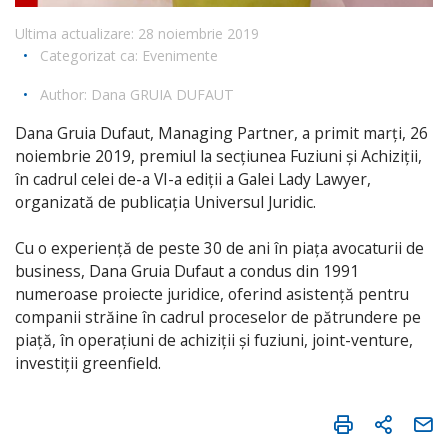
Ultima actualizare: 28 noiembrie 2019
•
Categorizat ca:
Evenimente
•
Author:
Dana GRUIA DUFAUT
Dana Gruia Dufaut, Managing Partner, a primit marți, 26
noiembrie 2019, premiul la secțiunea Fuziuni și Achiziții,
în cadrul celei de-a VI-a ediții a Galei Lady Lawyer,
organizată de publicația Universul Juridic.
Cu o experiență de peste 30 de ani în piața avocaturii de
business, Dana Gruia Dufaut a condus din 1991
numeroase proiecte juridice, oferind asistență pentru
companii străine în cadrul proceselor de pătrundere pe
piață, în operațiuni de achiziții și fuziuni, joint-venture,
investiții greenfield.