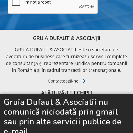
GRUIA DUFAUT & ASOCIAȚII
GRUIA DUFAUT & ASOCIAȚII este o societate de
avocatură de business care furnizează servicii complete
de consultanță și reprezentare juridică pentru companii
în România și în cadrul tranzacțiilor transnaționale.
Contactează-ne
ALĂTURĂ-TE ECHIPEI
Gruia Dufaut & Asociatii nu
Candidatură spontană
comunică niciodată prin gmail
Ultimele noastre oferte de job
sau prin alte servicii publice de
e-mail.
Căutăm avocați de business la început de drum