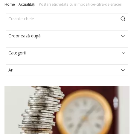
Home
Actualități
Postari etichetate cu #impozit-pe-cifra-de-afaceri
Categorii
Actualités Juridiques
Articole
Comunicat de presă
Evenimente
Media
Noutati legislative