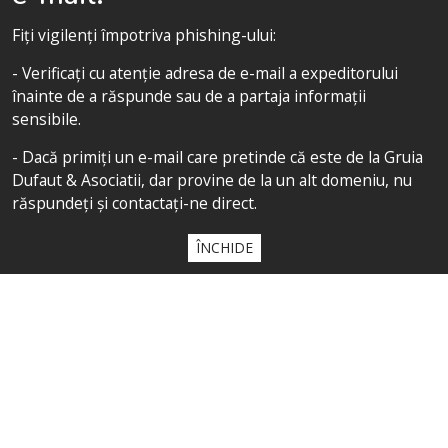
URMĂREȘTE-NE
Fiți vigilenți împotriva phishing-ului:
- Verificați cu atenție adresa de e-mail a expeditorului
înainte de a răspunde sau de a partaja informații
sensibile.
SITEMAP
- Dacă primiți un e-mail care pretinde că este de la Gruia
Acasă
Dufaut & Asociatii, dar provine de la un alt domeniu, nu
răspundeți și contactați-ne direct.
Despre cabinet
Competențe
ÎNCHIDE
Echipa noastră
Politica de confidențialitate
Politica de confidențialitate
All contents copyright 2020 Cabinet D’Avocats Gruia Dufaut, Paris &