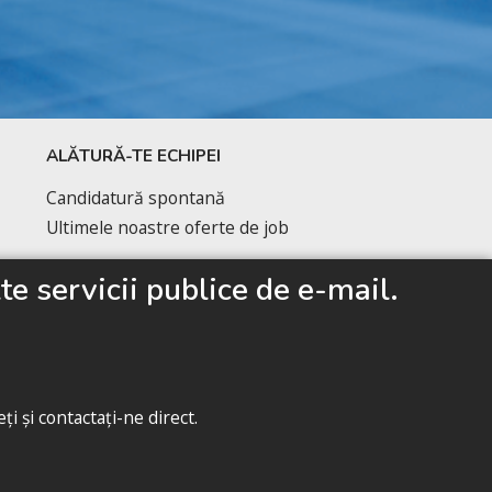
ALĂTURĂ-TE ECHIPEI
Candidatură spontană
Ultimele noastre oferte de job
Căutăm avocați de
e servicii publice de e-mail.
business la început de
drum
URMĂREȘTE-NE
i și contactați-ne direct.