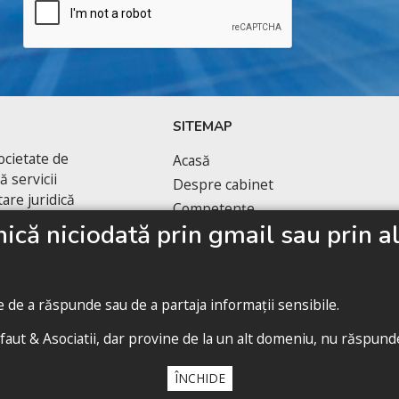
SITEMAP
cietate de
Acasă
 servicii
Despre cabinet
are juridică
Competențe
ul tranzacțiilor
că niciodată prin gmail sau prin alt
Echipa noastră
Politica de confidențialitate
te de a răspunde sau de a partaja informații sensibile.
faut & Asociatii, dar provine de la un alt domeniu, nu răspundeț
ÎNCHIDE