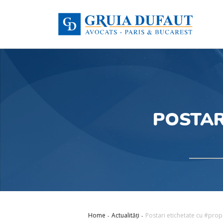
POSTAR
Home
Actualități
Postari etichetate cu #prop