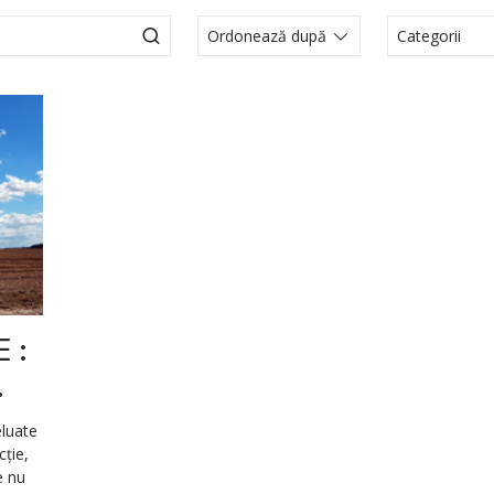
Categorii
Actualité
Articole
Comunica
Evenime
Media
Noutati l
 :
.
eluate
cție,
e nu