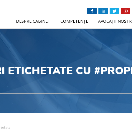
DESPRE CABINET
COMPETENȚE
AVOCAȚII NOȘTR
I ETICHETATE CU #PROP
rietate