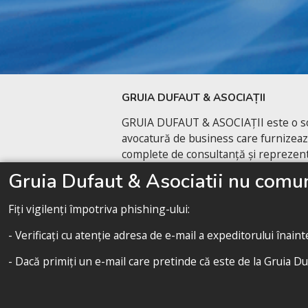
GRUIA DUFAUT & ASOCIAȚII
GRUIA DUFAUT & ASOCIAȚII este o so
avocatură de business care furnizează
complete de consultanță și reprezent
pentru companii în România și în cadr
Gruia Dufaut & Asociatii nu comuni
transnaționale.
Fiți vigilenți împotriva phishing-ului:
Contactează-ne
- Verificați cu atenție adresa de e-mail a expeditorului înain
- Dacă primiți un e-mail care pretinde că este de la Gruia Du