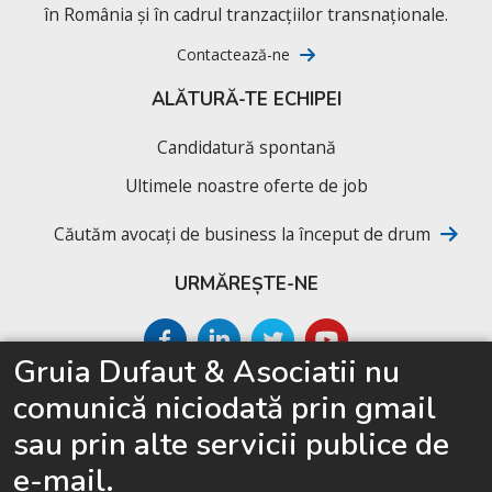
în România și în cadrul tranzacțiilor transnaționale.
Contactează-ne
ALĂTURĂ-TE ECHIPEI
Candidatură spontană
Ultimele noastre oferte de job
Căutăm avocați de business la început de drum
URMĂREȘTE-NE
Gruia Dufaut & Asociatii nu
SITEMAP
comunică niciodată prin gmail
Acasă
sau prin alte servicii publice de
Despre cabinet
e-mail.