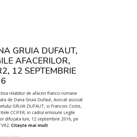
NA GRUIA DUFAUT,
IMPOZITAR
ILE AFACERILOR,
REPREZENT
2, 12 SEPTEMBRIE
NOI DISPOZI
16
Noi dispoziții legale cu p
reprezentanțelor societăț
tiva relatiilor de afaceri franco-romane
vor intra în vigoare de la
ata de Dana Gruia Dufaut, Avocat asociat
urmare a modificării și co
netului GRUIA DUFAUT, si Francois Coste,
227/2015 cu privire la Cod
ntele CCIFER, in cadrul emisiunii Legile
Ordonanța de Guvern nr
lor difuzata luni, 12 septembrie 2016, pe
 TVR2.
Citește mai mult
2 octombrie 2017