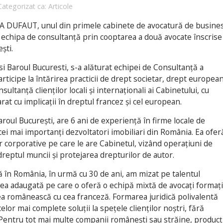
Categorizat ca:
Articole
IA DUFAUT, unul din primele cabinete de avocatură de busine
 echipa de consultanță prin cooptarea a două avocate înscrise
ști.
 si Baroul Bucuresti, s-a alăturat echipei de Consultanță a
ticipe la întărirea practicii de drept societar, drept european
ultanță clienților locali și internaționali ai Cabinetului, cu
t cu implicații în dreptul francez și cel european.
aroul București, are 6 ani de experienţă în firme locale de
cei mai importanți dezvoltatori imobiliari din România. Ea ofer
or corporative pe care le are Cabinetul, vizând operațiuni de
dreptul muncii și protejarea drepturilor de autor.
tă în România, în urmă cu 30 de ani, am mizat pe talentul
oarea adaugată pe care o oferă o echipă mixtă de avocați formați
cea românească cu cea franceză. Formarea juridică polivalentă
lor mai complete soluții la spețele clienților noștri, fără
 Pentru tot mai multe companii românești sau străine, producț