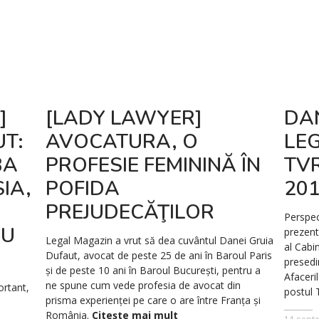
]
[LADY LAWYER]
DA
T:
AVOCATURA, O
LEG
BA
PROFESIE FEMININĂ ÎN
TVR
IA,
POFIDA
20
PREJUDECĂŢILOR
Perspec
AU
prezent
Legal Magazin a vrut să dea cuvântul Danei Gruia
al Cabi
Dufaut, avocat de peste 25 de ani în Baroul Paris
presedi
și de peste 10 ani în Baroul București, pentru a
Afaceri
ne spune cum vede profesia de avocat din
ortant,
postul
prisma experienței pe care o are între Franța și
România.
Citește mai mult