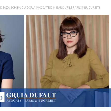
IDEAZA ECHIPA CU DOUA AVOCATE DIN BAROURILE PARIS SI BUCURESTI