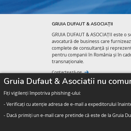
GRUIA DUFAUT & ASOCIAȚII
GRUIA DUFAUT & ASOCIAȚII este o so
avocatură de business care furnizează
complete de consultanță și reprezent
pentru companii în România și în cadr
transnaționale.
Contactează-ne
Gruia Dufaut & Asociatii nu comuni
Fiți vigilenți împotriva phishing-ului:
- Verificați cu atenție adresa de e-mail a expeditorului înain
- Dacă primiți un e-mail care pretinde că este de la Gruia Du
A