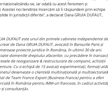
ternaționalizându-se, iar odată cu acest fenomen și
cal. Acestei noi tendințe încercăm să îi răspundem prin echipe
olide în jurisdicții diferite”, a declarat Dana GRUIA DUFAUT,
IA DUFAUT este unul din primele cabinete independente d
creat de Dana GRUIA DUFAUT, avocată în Barourile Paris și
umeroase proiecte juridice în România, în ultimii 30 de ani.
toate domeniile dreptului afacerilor, cu precădere în tranzacți
rocesele de reorganizare & restructurare de companii, achiziții
-venture. Cu o echipă de 15 avocați experimentați, formați atâ
inetul deservește o clientelă multinațională și multisectorială
tat de Team France Export (Business France) pentru a oferi
cială în România pentru IMM-uri franceze, în cadrul activităț
le și consultanță».