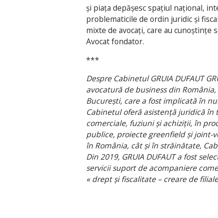
și piața depășesc spațiul național, in
problematicile de ordin juridic și fis
mixte de avocați, care au cunoștințe s
Avocat fondator.
***
Despre Cabinetul GRUIA DUFAUT GRU
avocatură de business din România, 
București, care a fost implicată în n
Cabinetul oferă asistență juridică în 
comerciale, fuziuni și achiziții, în p
publice, proiecte greenfield și joint
în România, cât și în străinătate, Cab
Din 2019, GRUIA DUFAUT a fost selec
servicii suport de acompaniere comer
« drept și fiscalitate – creare de filia