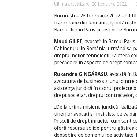
Ultima actualizare: 28 februarie 2022
•
București – 28 februarie 2022 – GRU
francofone din România, îşi întăreşte
Barourile din Paris și respectiv Bucure
Maud GILET
, avocată în Baroul Paris
Cabinetului în România, urmând să par
dreptul noilor tehnologii. Ea oferă cons
precădere în aspecte de drept compara
Ruxandra GINGĂRAȘU
, avocată în B
avocatură de business și unul dintre 
asistență juridică în cadrul proiectel
drept societar, dreptul contractelor, 
„De la prima misiune juridică realiza
tinerilor avocați și, mai ales, pe val
în școli de drept înrudite, cum sunt 
oferă resurse solide pentru găsirea ce
deosebire de domeniul de activitate.