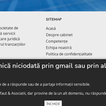
SITEMAP
cietate de
Acasă
 servicii
Despre cabinet
are juridică
Competențe
ul tranzacțiilor
Echipa noastră
Politica de confidențialitate
că niciodată prin gmail sau prin alt
te de a răspunde sau de a partaja informații sensibile.
faut & Asociatii, dar provine de la un alt domeniu, nu răspundeț
Politica de confidențialitate
ll contents copyright 2020 Cabinet D’Avocats Gruia Dufaut, Paris & Buchare
ÎNCHIDE
By
diARK
&
WebManage