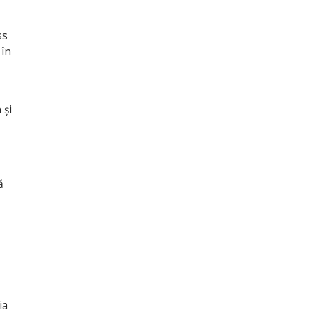
ss
 în
 și
ă
ia