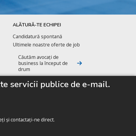
ALĂTURĂ-TE ECHIPEI
Candidatură spontană
Ultimele noastre oferte de job
Căutăm avocați de
business la început de
drum
e servicii publice de e-mail.
URMĂREȘTE-NE
i și contactați-ne direct.
st