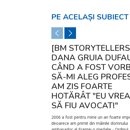
PE ACELAȘI SUBIECT
[BM STORYTELLERS
DANA GRUIA DUFAU
CÂND A FOST VOR
SĂ-MI ALEG PROFES
AM ZIS FOARTE
HOTĂRÂT "EU VRE
SĂ FIU AVOCAT!"
2006 a fost pentru mine un an foarte imp
deoarece am primit din mâinile domnului
ambasador al Franţei o medalie - Ordinul