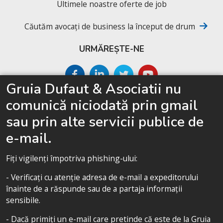
Ultimele noastre oferte de job
Căutăm avocați de business la început de drum
URMĂREȘTE-NE
Gruia Dufaut & Asociatii nu
SITEMAP
comunică niciodată prin gmail
Acasă
sau prin alte servicii publice de
Despre cabinet
e-mail.
Competențe
Fiți vigilenți împotriva phishing-ului:
Echipa noastră
- Verificați cu atenție adresa de e-mail a expeditorului
Politica de confidențialitate
înainte de a răspunde sau de a partaja informații
sensibile.
- Dacă primiți un e-mail care pretinde că este de la Gruia