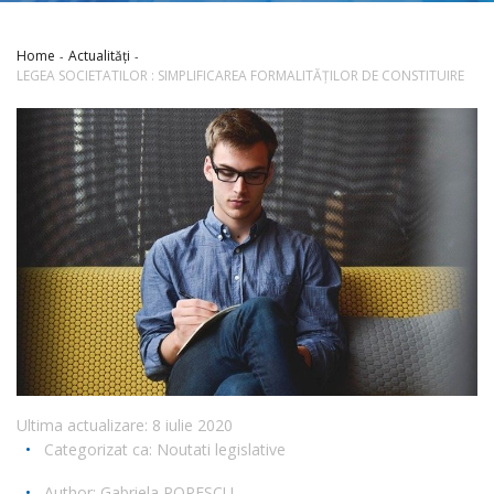
Home
Actualități
LEGEA SOCIETATILOR : SIMPLIFICAREA FORMALITĂȚILOR DE CONSTITUIRE
Ultima actualizare: 8 iulie 2020
•
Categorizat ca:
Noutati legislative
•
Author:
Gabriela POPESCU