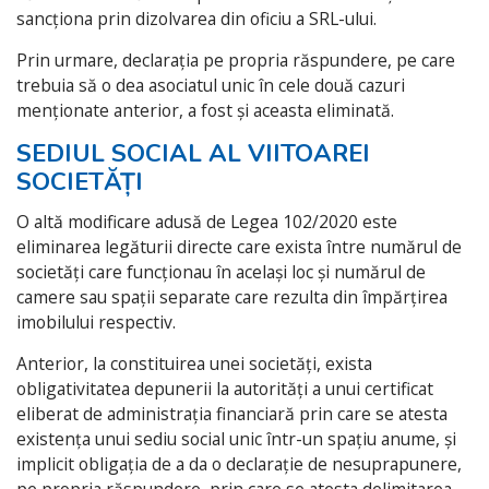
sancționa prin dizolvarea din oficiu a SRL-ului.
Prin urmare, declarația pe propria răspundere, pe care
trebuia să o dea asociatul unic în cele două cazuri
menționate anterior, a fost și aceasta eliminată.
SEDIUL SOCIAL AL VIITOAREI
SOCIETĂȚI
O altă modificare adusă de Legea 102/2020 este
eliminarea legăturii directe care exista între numărul de
societăți care funcționau în același loc și numărul de
camere sau spații separate care rezulta din împărțirea
imobilului respectiv.
Anterior, la constituirea unei societăți, exista
obligativitatea depunerii la autorități a unui certificat
eliberat de administrația financiară prin care se atesta
existența unui sediu social unic într-un spațiu anume, și
implicit obligația de a da o declarație de nesuprapunere,
pe propria răspundere, prin care se atesta delimitarea