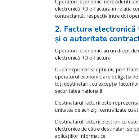
Operatorii economici nerezidenți pot 
electronică RO e-Factura în relația c
contractantă, respectiv între doi oper
2. Factura electronică
și o autoritate contrac
Operatorii economici au un drept de o
electronică RO e-Factura.
După exprimarea opțiunii, prin transm
operatorul economic are obligația de a
toți destinatarii, cu excepția facturil
securitatea națională.
Destinatarul facturii este reprezenta
unitatea de achiziții centralizate cu at
Destinatarul facturii electronice este 
electronice de către destinatari se poa
aplicațiilor informatice.