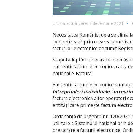
Ultima actualizare: 7 decembrie 2021
•
Necesitatea României de a se alinia la
concretizează prin crearea unui siste
facturilor electronice denumit Regist
Scopul adoptării unei astfel de măsuri
emitenții facturii electronice, cât și d
național e-Factura.
Emitenții facturii electronice sunt op
întreprinderi individuale, întreprin
factura electronică altor operatori ec
entități care primește factura electro
Ordonanța de urgență nr. 120/2021 re
utilizare a Sistemului național prin 
prelucrare a facturii electronice. Or