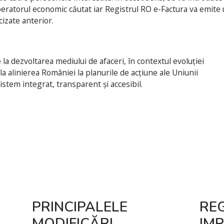
operatorul economic căutat iar Registrul RO e-Factura va emite
izate anterior.
la dezvoltarea mediului de afaceri, în contextul evoluției
a alinierea României la planurile de acțiune ale Uniunii
tem integrat, transparent și accesibil.
PRINCIPALELE
RE
MODIFICĂRI
IM