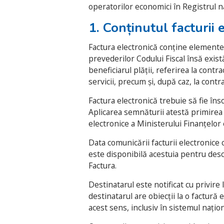
operatorilor economici în Registrul n
1. Conținutul facturii 
Factura electronică conține elemente
prevederilor Codului Fiscal însă exis
beneficiarul plății, referirea la contra
servicii, precum și, după caz, la contra
Factura electronică trebuie să fie îns
Aplicarea semnăturii atestă primirea 
electronice a Ministerului Finanțelor 
Data comunicării facturii electronice 
este disponibilă acestuia pentru desc
Factura.
Destinatarul este notificat cu privire 
destinatarul are obiecții la o factură 
acest sens, inclusiv în sistemul națio