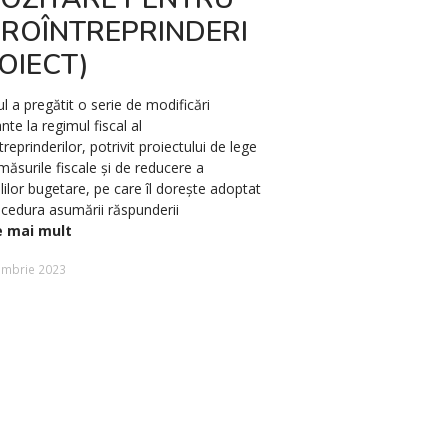
CROÎNTREPRINDERI
INSAAT TU
OIECT)
SANAYI VE 
CRRC QIN
l a pregătit o serie de modificări
SIFANG ȘI AL
nte la regimul fiscal al
reprinderilor, potrivit proiectului de lege
INSTRUMEN
 măsurile fiscale și de reducere a
STIMULARE
elilor bugetare, pe care îl dorește adoptat
ocedura asumării răspunderii
EXCLUDERII
e mai mult
PROCEDURI
embrie 2023
ACHIZIȚIE 
OFERTELOR 
TERȚE?
O problemă spinoasă ce 
piața achizițiilor publice 
operatorii economici car