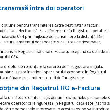
 transmisă între doi operatori
e opțiune pentru transmiterea către destinatar a facturii
nd factura electronică. Se va înregistra în Registrul operatorilo
ularului 084 prin mijloace de transmitere la distanță. Din
-Factura, emitentul dobândește și calitatea de destinatar.
nscris în Registrul național e-Factura, începând cu data de în
arului 084.
 dreptul de renunțare la cererea de înregistrare inițială.
at până la data înscrierii operatorului economic în Registrul
ii următoare transmiterii cererii de înregistrare.
t obține din Registrul RO e-Factura
ul la următoarele informații: denumirea/numele, prenumele ș
l fiecare operator care figurează în Registru, dacă este înscris s
ă de către persoanele interesate. În acest sens, se va introduce