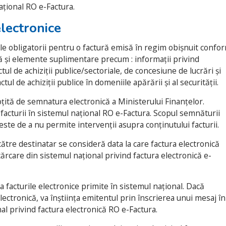
ațional RO e-Factura.
electronice
le obligatorii pentru o factură emisă în regim obișnuit confo
tă și elemente suplimentare precum : informații privind
ctul de achiziții publice/sectoriale, de concesiune de lucrări și
ctul de achiziții publice în domeniile apărării și al securității.
oțită de semnatura electronică a Ministerului Finanțelor.
facturii în sistemul național RO e-Factura. Scopul semnăturii
este de a nu permite intervenții asupra conținutului facturii.
către destinatar se consideră data la care factura electronică
ărcare din sistemul național privind factura electronică e-
la facturile electronice primite în sistemul național. Dacă
electronică, va înștiința emitentul prin înscrierea unui mesaj în
nal privind factura electronică RO e-Factura.