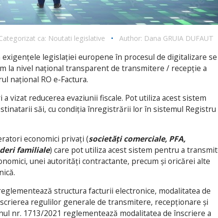
Categorizat ca:
Noutati legislative
•
Author:
Dana GRUIA DUFAUT
 exigențele legislației europene în procesul de digitalizare se
m la nivel național transparent de transmitere / recepție a
rul național RO e-Factura.
 a vizat reducerea evaziunii fiscale. Pot utiliza acest sistem
estinatarii săi, cu condiția înregistrării lor în sistemul Registru
eratori economici privați (
societăți comerciale, PFA,
deri familiale
) care pot utiliza acest sistem pentru a transmi
onomici, unei autorități contractante, precum și oricărei alte
nică.
glementează structura facturii electronice, modalitatea de
descrierea regulilor generale de transmitere, recepționare și
dinul nr. 1713/2021 reglementează modalitatea de înscriere a