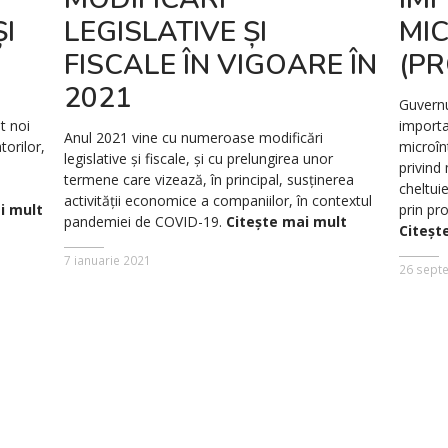
I
LEGISLATIVE ȘI
MI
FISCALE ÎN VIGOARE ÎN
(PR
2021
Guvernu
t noi
importa
Anul 2021 vine cu numeroase modificări
torilor,
microînt
legislative și fiscale, și cu prelungirea unor
privind
termene care vizează, în principal, susținerea
cheltui
activității economice a companiilor, în contextul
i mult
prin pr
pandemiei de COVID-19.
Citește mai mult
Citeșt
7 ianuarie 2021
26 sept