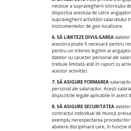
necesar a supravegherii istoricului de
dispoziția acestuia de către angajator 
supravegherii activității salariatului
instrumentelor de geo-localizare;
6. SĂ LIMITEZE DIVULGAREA
datelor
acestora poate fi necesară pentru res
pentru un interes legitim al angajat
datelor cu caracter personal ale salar
trebuie limitată atât în raport cu acti
acestor activități.
7. SĂ ASIGURE FORMAREA
salariațil
personal ale salariaților. Acești salar
dispozițiile legale aplicabile în acest
8. SĂ ASIGURE SECURITATEA
datelor
contractul individual de muncă precum 
exemplu nerespectarea procedurilor 
abatere disciplinară care, în funcție 