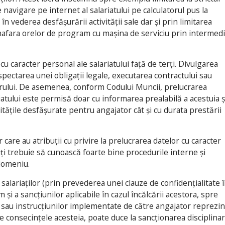
 navigare pe internet al salariatului pe calculatorul pus la
în vederea desfășurării activității sale dar și prin limitarea
 înafara orelor de program cu mașina de serviciu prin intermedi
 cu caracter personal ale salariatului față de terți. Divulgarea
pectarea unei obligații legale, executarea contractului sau
orului. De asemenea, conform Codului Muncii, prelucrarea
iatului este permisă doar cu informarea prealabilă a acestuia ș
vitățile desfășurate pentru angajator cât și cu durata prestării
or care au atribuții cu privire la prelucrarea datelor cu caracter
iați trebuie să cunoască foarte bine procedurile interne și
 domeniu.
 salariaților (prin prevederea unei clauze de confidențialitate 
și a sancțiunilor aplicabile în cazul încălcării acestora, spre
sau instrucțiunilor implementate de către angajator reprezin
de consecințele acesteia, poate duce la sancționarea disciplina