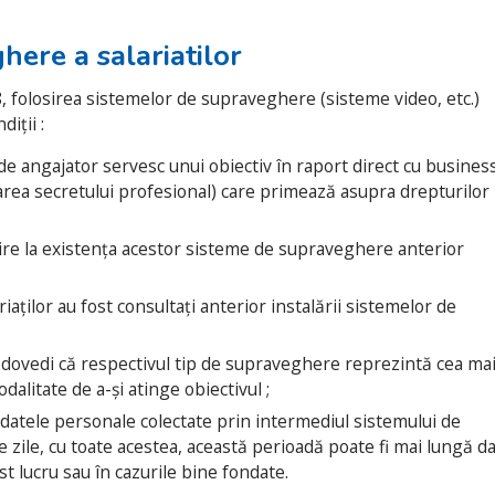
ere a salariatilor
 folosirea sistemelor de supraveghere (sisteme video, etc.)
iții :
e angajator servesc unui obiectiv în raport direct cu busines
rea secretului profesional) care primează asupra drepturilor
ivire la existența acestor sisteme de supraveghere anterior
iaților au fost consultați anterior instalării sistemelor de
 dovedi că respectivul tip de supraveghere reprezintă cea ma
dalitate de a-și atinge obiectivul ;
datele personale colectate prin intermediul sistemului de
zile, cu toate acestea, această perioadă poate fi mai lungă d
 lucru sau în cazurile bine fondate.