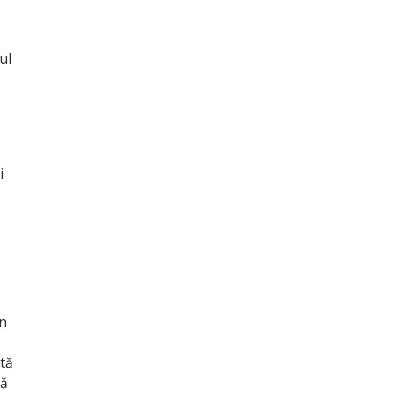
ul
i
în
tă
ră