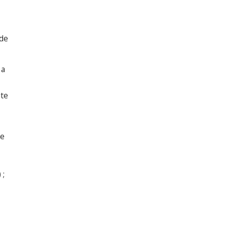
 de
 a
ate
de
 ;