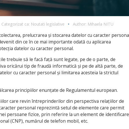
Categorizat ca:
Noutati legislative
•
Author:
Mihaela NITU
e colectarea, prelucrarea și stocarea datelor cu caracter persona
 devenit din ce în ce mai importante odată cu aplicarea
ecția datelor cu caracter personal.
ile trebuie să le facă față sunt legate, pe de o parte, de
va oricărui tip de fraudă informatică și pe de altă parte, de
telor cu caracter personal și limitarea acesteia la strictul
călcarea principiilor enunțate de Regulamentul european.
iilor care revin întreprinderilor din perspectiva relațiilor de
 caracter personal reprezintă setul de elemente care permit
unei persoane fizice, prin referire la un element de identificare
onal (CNP), numărul de telefon mobil, etc.