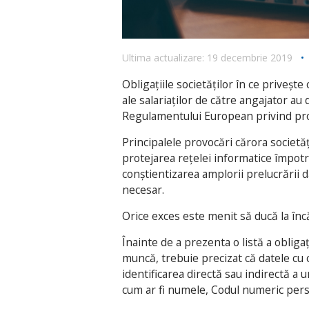
Ultima actualizare: 19 decembrie 2019
•
Obligațiile societăților în ce priveșt
ale salariaților de către angajator au
Regulamentului European privind prot
Principalele provocări cărora societăț
protejarea rețelei informatice împotri
conștientizarea amplorii prelucrării da
necesar.
Orice exces este menit să ducă la în
Înainte de a prezenta o listă a obligaț
muncă, trebuie precizat că datele cu
identificarea directă sau indirectă a 
cum ar fi numele, Codul numeric pers