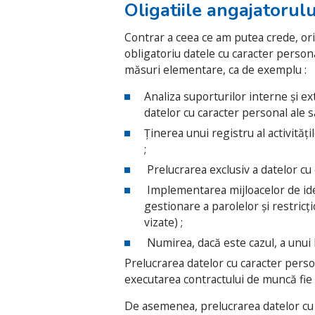
Oligatiile angajatorul
Contrar a ceea ce am putea crede, ori
obligatoriu datele cu caracter person
măsuri elementare, ca de exemplu :
Analiza suporturilor interne și ext
datelor cu caracter personal ale sal
Ținerea unui registru al activităț
;
Prelucrarea exclusiv a datelor cu 
Implementarea mijloacelor de identi
gestionare a parolelor și restricț
vizate) ;
Numirea, dacă este cazul, a unui 
Prelucrarea datelor cu caracter person
executarea contractului de muncă fie î
De asemenea, prelucrarea datelor cu 