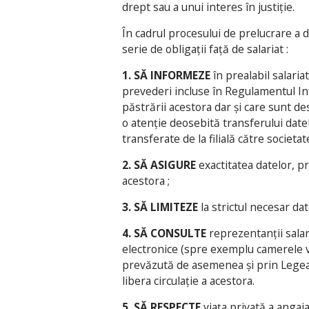
drept sau a unui interes în justiție.
În cadrul procesului de prelucrare a d
serie de obligații față de salariat :
1. SĂ INFORMEZE
în prealabil salari
prevederi incluse în Regulamentul Inte
păstrării acestora dar și care sunt des
o atenție deosebită transferului date
transferate de la filială către societ
2. SĂ ASIGURE
exactitatea datelor, p
acestora ;
3. SĂ LIMITEZE
la strictul necesar da
4. SĂ CONSULTE
reprezentanții salar
electronice (spre exemplu camerele v
prevăzută de asemenea și prin Legea 
libera circulație a acestora.
5. SĂ RESPECTE
viața privată a angaj