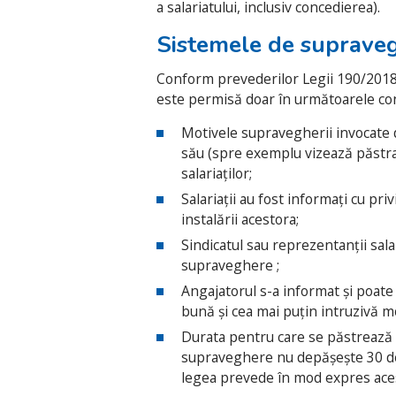
a salariatului, inclusiv concedierea).
Sistemele de supravegh
Conform prevederilor Legii 190/2018,
este permisă doar în următoarele cond
Motivele supravegherii invocate d
său (spre exemplu vizează păstra
salariaților;
Salariații au fost informați cu pr
instalării acestora;
Sindicatul sau reprezentanții salar
supraveghere ;
Angajatorul s-a informat și poate
bună și cea mai puțin intruzivă mo
Durata pentru care se păstrează 
supraveghere nu depășește 30 de 
legea prevede în mod expres acest