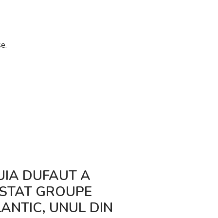
e.
UIA DUFAUT A
INTRAREA Î
ISTAT GROUPE
A REGULAM
ANTIC, UNUL DIN
(UE) 2025/1