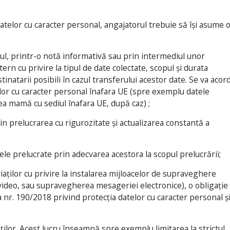
atelor cu caracter personal, angajatorul trebuie să își asume 
atul, printr-o notă informativă sau prin intermediul unor
rn cu privire la tipul de date colectate, scopul și durata
tinatarii posibili în cazul transferului acestor date. Se va acor
lor cu caracter personal înafara UE (spre exemplu datele
atea mamă cu sediul înafara UE, după caz) ;
rin prelucrarea cu rigurozitate și actualizarea constantă a
tele prelucrate prin adecvarea acestora la scopul prelucrării;
iaților cu privire la instalarea mijloacelor de supraveghere
ideo, sau supravegherea mesageriei electronice), o obligație
nr. 190/2018 privind protecția datelor cu caracter personal ș
aților. Acest lucru înseamnă spre exemplu limitarea la strictul