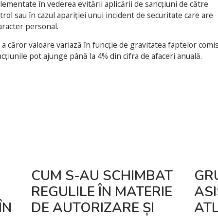
ementate în vederea evitării aplicării de sancțiuni de către
rol sau în cazul apariției unui incident de securitate care are
aracter personal.
ăror valoare variază în funcție de gravitatea faptelor comis
cțiunile pot ajunge până la 4% din cifra de afaceri anuală.
CUM S-AU SCHIMBAT
GR
REGULILE ÎN MATERIE
AS
ÎN
DE AUTORIZARE ȘI
ATL