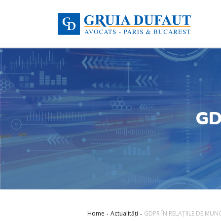
GD
Home
Actualități
GDPR ÎN RELAȚIILE DE MUN