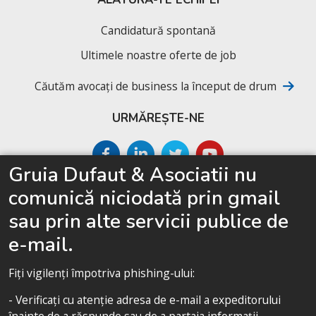
Candidatură spontană
Ultimele noastre oferte de job
Căutăm avocați de business la început de drum
URMĂREȘTE-NE
Gruia Dufaut & Asociatii nu
SITEMAP
comunică niciodată prin gmail
Acasă
sau prin alte servicii publice de
Despre cabinet
e-mail.
Competențe
Fiți vigilenți împotriva phishing-ului:
Echipa noastră
- Verificați cu atenție adresa de e-mail a expeditorului
Politica de confidențialitate