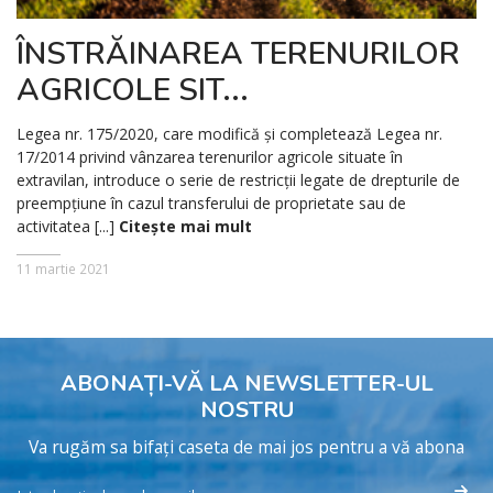
ÎNSTRĂINAREA TERENURILOR
AGRICOLE SIT...
Legea nr. 175/2020, care modifică și completează Legea nr.
17/2014 privind vânzarea terenurilor agricole situate în
extravilan, introduce o serie de restricții legate de drepturile de
preempțiune în cazul transferului de proprietate sau de
activitatea [...]
Citește mai mult
11 martie 2021
ABONAȚI-VĂ LA NEWSLETTER-UL
NOSTRU
Va rugăm sa bifați caseta de mai jos pentru a vă abona