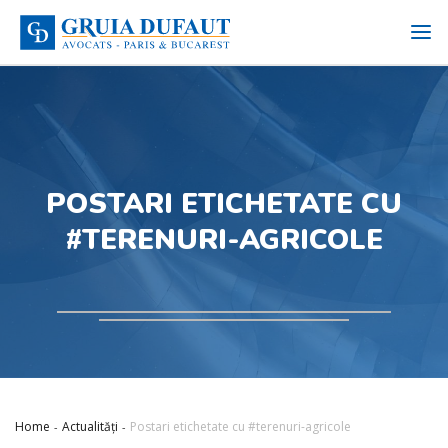
POSTARI ETICHETATE CU
#TERENURI-AGRICOLE
Home
Actualități
Postari etichetate cu #terenuri-agricole