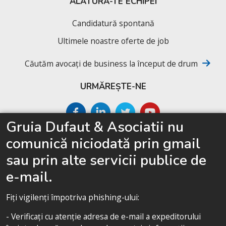
ALĂTURĂ-TE ECHIPEI
Candidatură spontană
Ultimele noastre oferte de job
Căutăm avocați de business la început de drum
URMĂREȘTE-NE
Gruia Dufaut & Asociatii nu
SITEMAP
comunică niciodată prin gmail
Acasă
sau prin alte servicii publice de
Despre cabinet
e-mail.
Competențe
Fiți vigilenți împotriva phishing-ului:
Echipa noastră
- Verificați cu atenție adresa de e-mail a expeditorului
Politica de confidențialitate