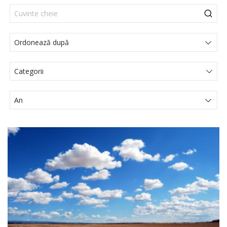
Categorii
Actualités Juridiques
Articole
Comunicat de presă
Evenimente
Media
Noutati legislative