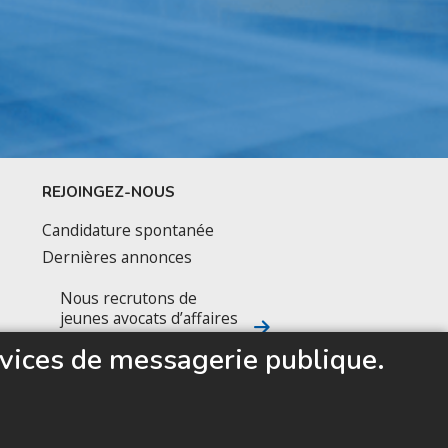
REJOINGEZ-NOUS
Candidature spontanée
Dernières annonces
Nous recrutons de
jeunes avocats d’affaires
prêts à accélérer leur
vices de messagerie publique.
carrière
SUIVEZ NOUS