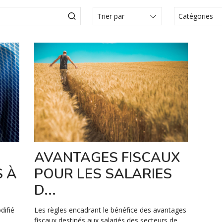
Catégories
Actualité
Articles
Articole
Communi
presse
Comunica
Évèneme
Media
AVANTAGES FISCAUX
Vidéo
S À
POUR LES SALARIES
D...
difié
Les règles encadrant le bénéfice des avantages
fiscaux destinés aux salariés des secteurs de