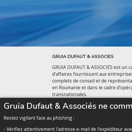
GRUIA DUFAUT & ASSOCIES
GRUIA DUFAUT & ASSOCIES est un ca
d’affaires fournissant aux entreprise
complets de conseil et de représenta
en Roumanie et dans le cadre d’opér
transnationales.
Gruia Dufaut & Associés ne commu
Nous contacter
Restez vigilant face au phishing :
- Vérifiez attentivement l'adresse e-mail de l'expéditeur a