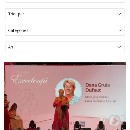
Catégories
Actualités Juridiques
Articles
Articole
Communiqué de presse
Comunicat de presă
Évènements
Media
Vidéo