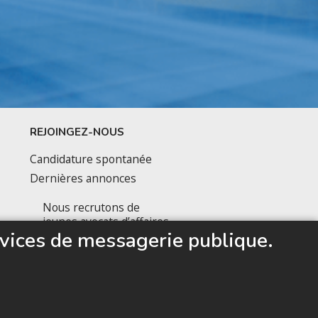
REJOINGEZ-NOUS
Candidature spontanée
Dernières annonces
Nous recrutons de
jeunes avocats d’affaires
vices de messagerie publique.
prêts à accélérer leur
carrière
SUIVEZ NOUS