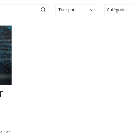
Catégories
Actualité
Articles
Articole
Communi
presse
Comunica
Évèneme
Media
T
Vidéo
le 1er