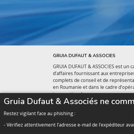
GRUIA DUFAUT & ASSOCIES
GRUIA DUFAUT & ASSOCIES est un ca
d’affaires fournissant aux entreprise
complets de conseil et de représenta
en Roumanie et dans le cadre d’opér
transnationales.
Gruia Dufaut & Associés ne commu
Nous contacter
Restez vigilant face au phishing :
- Vérifiez attentivement l'adresse e-mail de l'expéditeur a