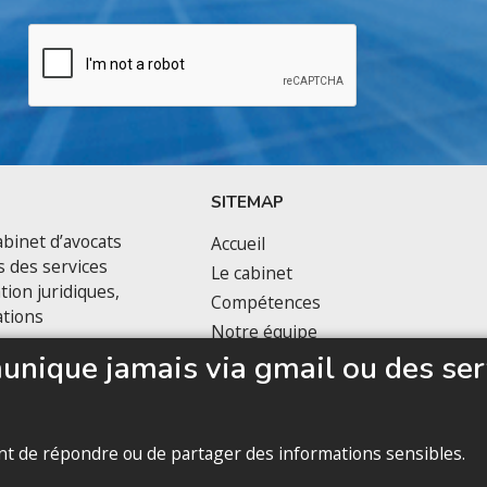
SITEMAP
binet d’avocats
Accueil
s des services
Le cabinet
tion juridiques,
Compétences
ations
Notre équipe
nique jamais via gmail ou des ser
Politique de confidentialité
vant de répondre ou de partager des informations sensibles.