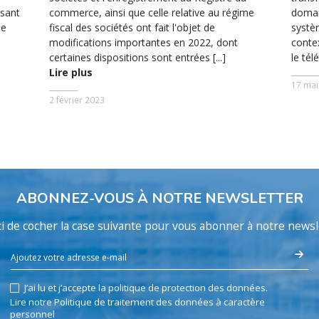
isant
commerce, ainsi que celle relative au régime
domain
de
fiscal des sociétés ont fait l'objet de
systèm
modifications importantes en 2022, dont
contex
certaines dispositions sont entrées [...]
le télé
Lire plus
17 mai
2 février 2023
ABONNEZ-VOUS À NOTRE NEWSLETTER
i de cocher la case suivante pour vous abonner à notre newsl
J’ai lu et j’accepte la politique de protection des données.
Lire notre Politique de traitement des données à caractère
personnel