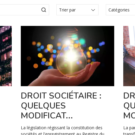
Catégories
Actualité
Articles
Articole
Communi
presse
Comunica
Évèneme
Media
DROIT SOCIÉTAIRE :
DR
Vidéo
QUELQUES
QU
MODIFICAT...
MO
La législation régissant la constitution des
La pa
sociétés et l'enregistrement au Registre du
transf