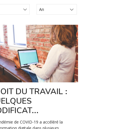
s Juridiques
qué de
t de presă
nts
OIT DU TRAVAIL :
ELQUES
DIFICAT...
ndémie de COVID-19 a accéléré la
ormation digitale dans plusieurs