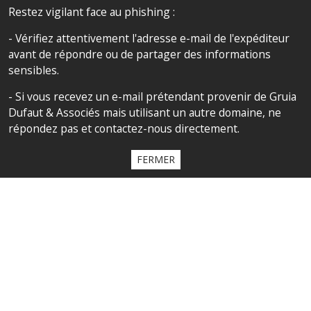
Restez vigilant face au phishing :
SUIVEZ NOUS
- Vérifiez attentivement l'adresse e-mail de l'expéditeur
avant de répondre ou de partager des informations
sensibles.
SITEMAP
- Si vous recevez un e-mail prétendant provenir de Gruia
Dufaut & Associés mais utilisant un autre domaine, ne
Accueil
répondez pas et contactez-nous directement.
Le cabinet
FERMER
Compétences
Notre équipe
Politique de confidentialité
La charte de confidentialité
All contents copyright 2020 Cabinet D’Avocats Gruia Dufaut, Paris &