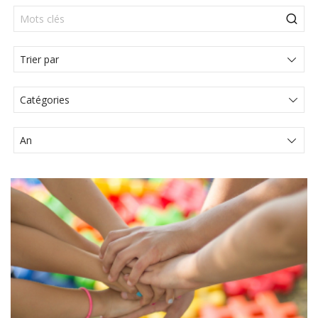
Catégories
Actualités Juridiques
Articles
Articole
Communiqué de presse
Comunicat de presă
Évènements
Media
Vidéo