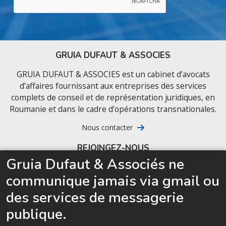
GRUIA DUFAUT & ASSOCIES
GRUIA DUFAUT & ASSOCIES est un cabinet d’avocats
d’affaires fournissant aux entreprises des services
complets de conseil et de représentation juridiques, en
Roumanie et dans le cadre d’opérations transnationales.
Nous contacter
REJOINGEZ-NOUS
Gruia Dufaut & Associés ne
Candidature spontanée
communique jamais via gmail ou
Dernières annonces
des services de messagerie
Nous recrutons de jeunes avocats d’affaires prêts
publique.
à accélérer leur carrière