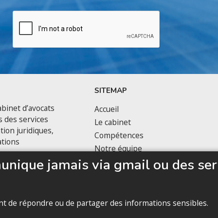
SITEMAP
binet d’avocats
Accueil
s des services
Le cabinet
tion juridiques,
Compétences
ations
Notre équipe
nique jamais via gmail ou des ser
Politique de confidentialité
vant de répondre ou de partager des informations sensibles.