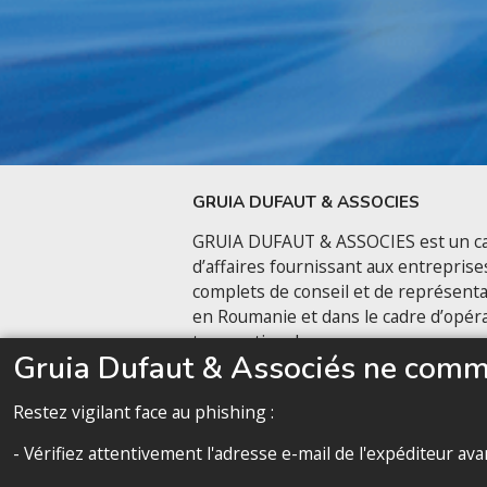
GRUIA DUFAUT & ASSOCIES
GRUIA DUFAUT & ASSOCIES est un ca
d’affaires fournissant aux entreprise
complets de conseil et de représenta
en Roumanie et dans le cadre d’opér
transnationales.
Gruia Dufaut & Associés ne commu
Nous contacter
Restez vigilant face au phishing :
- Vérifiez attentivement l'adresse e-mail de l'expéditeur a