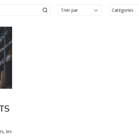
Catégories
Actualité
Articles
Articole
Communi
presse
Comunica
Évèneme
Media
Vidéo
TS
s, les