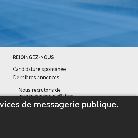
REJOINGEZ-NOUS
Candidature spontanée
Dernières annonces
Nous recrutons de
jeunes avocats d’affaires
vices de messagerie publique.
prêts à accélérer leur
carrière
SUIVEZ NOUS