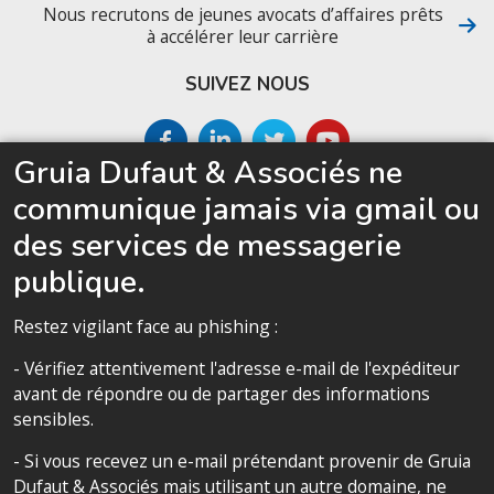
Nous recrutons de jeunes avocats d’affaires prêts
à accélérer leur carrière
SUIVEZ NOUS
Gruia Dufaut & Associés ne
SITEMAP
communique jamais via gmail ou
Accueil
des services de messagerie
Le cabinet
publique.
Compétences
Restez vigilant face au phishing :
Notre équipe
- Vérifiez attentivement l'adresse e-mail de l'expéditeur
Politique de confidentialité
avant de répondre ou de partager des informations
sensibles.
- Si vous recevez un e-mail prétendant provenir de Gruia
Dufaut & Associés mais utilisant un autre domaine, ne
La charte de confidentialité