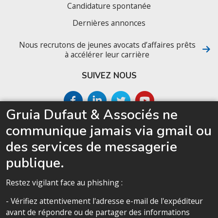
Candidature spontanée
Dernières annonces
Nous recrutons de jeunes avocats d’affaires prêts
à accélérer leur carrière
SUIVEZ NOUS
Gruia Dufaut & Associés ne
SITEMAP
communique jamais via gmail ou
Accueil
des services de messagerie
Le cabinet
publique.
Compétences
Restez vigilant face au phishing :
Notre équipe
- Vérifiez attentivement l'adresse e-mail de l'expéditeur
Politique de confidentialité
avant de répondre ou de partager des informations