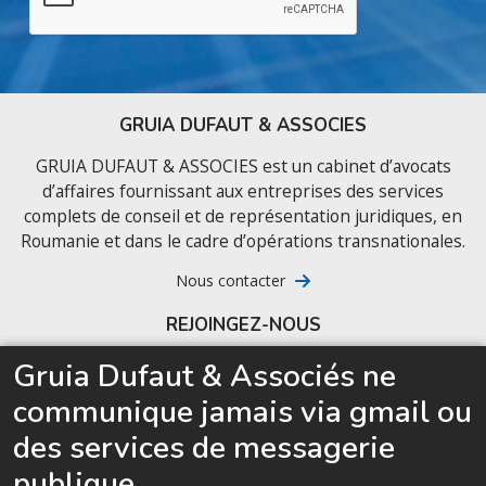
GRUIA DUFAUT & ASSOCIES
GRUIA DUFAUT & ASSOCIES est un cabinet d’avocats
d’affaires fournissant aux entreprises des services
complets de conseil et de représentation juridiques, en
Roumanie et dans le cadre d’opérations transnationales.
Nous contacter
REJOINGEZ-NOUS
Gruia Dufaut & Associés ne
Candidature spontanée
communique jamais via gmail ou
Dernières annonces
des services de messagerie
Nous recrutons de jeunes avocats d’affaires prêts
publique.
à accélérer leur carrière