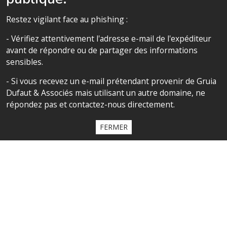
SUIVEZ NOUS
Restez vigilant face au phishing :
- Vérifiez attentivement l'adresse e-mail de l'expéditeur
avant de répondre ou de partager des informations
sensibles.
SITEMAP
- Si vous recevez un e-mail prétendant provenir de Gruia
Accueil
Dufaut & Associés mais utilisant un autre domaine, ne
répondez pas et contactez-nous directement.
Le cabinet
Compétences
FERMER
Notre équipe
Politique de confidentialité
La charte de confidentialité
All contents copyright 2020 Cabinet D’Avocats Gruia Dufaut, Paris &