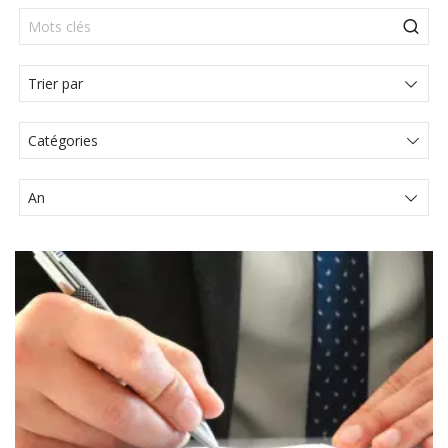
Catégories
Actualités Juridiques
Articles
Articole
Communiqué de presse
Comunicat de presă
Évènements
Media
Vidéo