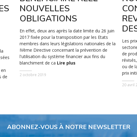
ES
NOUVELLES
CO
OBLIGATIONS
REV
DE
En effet, deux ans après la date limite du 26 juin
2017 fixée pour la transposition par les Etats
Les pri
membres dans leurs législations nationales de la
sectori
IVème Directive concernant la prévention de
la
de prod
l'utilisation du système financier aux fins du
isées
révisés
blanchiment de ca
Lire plus
ou de l
e en
prix in
2 octobre 2019
s de
20 avril
ABONNEZ-VOUS À NOTRE NEWSLETTER