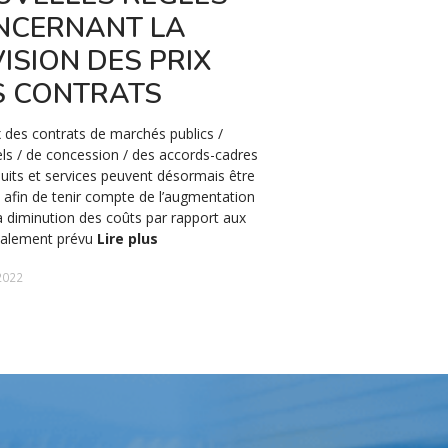
NCERNANT LA
DIALOGUE 
ISION DES PRIX
De nouvelles dispositions
S CONTRATS
sont entrées en vigueur 
après la publication de l
Journal Officiel n° 1238
x des contrats de marchés publics /
Lire plus
els / de concession / des accords-cadres
uits et services peuvent désormais être
27 janvier 2023
, afin de tenir compte de l’augmentation
a diminution des coûts par rapport aux
itialement prévu
Lire plus
 2022