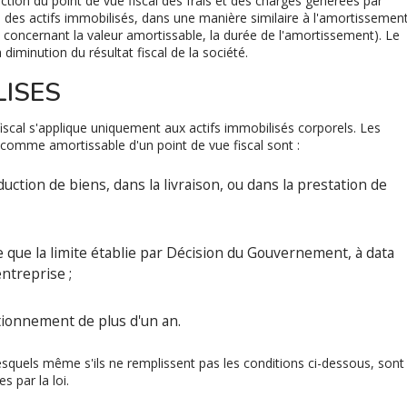
ction du point de vue fiscal des frais et des charges générées par
 des actifs immobilisés, dans une manière similaire à l'amortissemen
ex. concernant la valeur amortissable, la durée de l'amortissement). Le
iminution du résultat fiscal de la société.
LISES
iscal s'applique uniquement aux actifs immobilisés corporels. Les
é comme amortissable d'un point de vue fiscal sont :
roduction de biens, dans la livraison, ou dans la prestation de
e que la limite établie par Décision du Gouvernement, à data
entreprise ;
tionnement de plus d'un an.
lesquels même s'ils ne remplissent pas les conditions ci-dessous, sont
s par la loi.