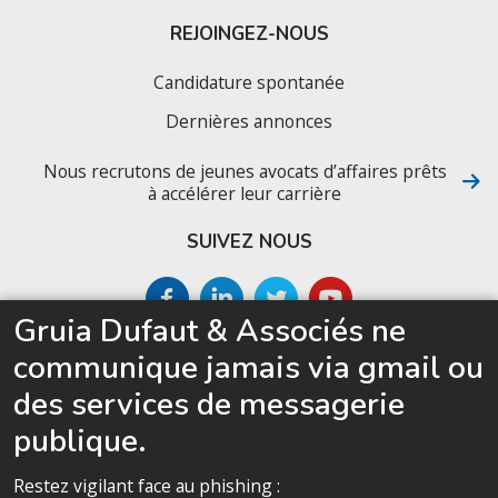
REJOINGEZ-NOUS
Candidature spontanée
Dernières annonces
Nous recrutons de jeunes avocats d’affaires prêts
à accélérer leur carrière
SUIVEZ NOUS
Gruia Dufaut & Associés ne
SITEMAP
communique jamais via gmail ou
Accueil
des services de messagerie
Le cabinet
publique.
Compétences
Restez vigilant face au phishing :