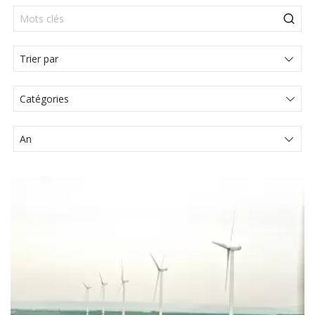
Catégories
Actualités Juridiques
Articles
Articole
Communiqué de presse
Comunicat de presă
Évènements
Media
Vidéo