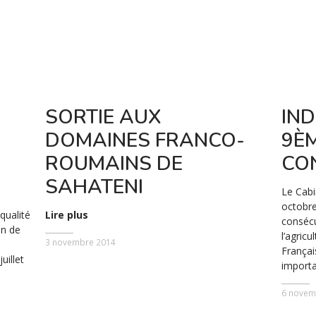
SORTIE AUX
IN
DOMAINES FRANCO-
9È
ROUMAINS DE
CO
SAHATENI
Le Cabi
octobre
qualité
Lire plus
consécu
on de
l’agric
3 novembre 2014
Françai
uillet
importa
6 novem