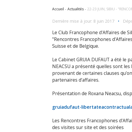
Accueil
Actualités
22-23 JUIN, SIBIU - "REN
Dernière mise à jour: 8 juin 2017
•
Dépo
Le Club Francophone d'Affaires de Sib
"Rencontres Francophones d'Affaires"
Suisse et de Belgique.
Le Cabinet GRUIA DUFAUT a été le p
NEACSU a présenté quelles sont les li
provenant de certaines clauses qu'o
partenaires d'affaires.
Présentation de Roxana Neacsu, disp
gruiadufaut-libertateacontractua
Les Rencontres Francophones d'Affai
des visites sur site et des soirées