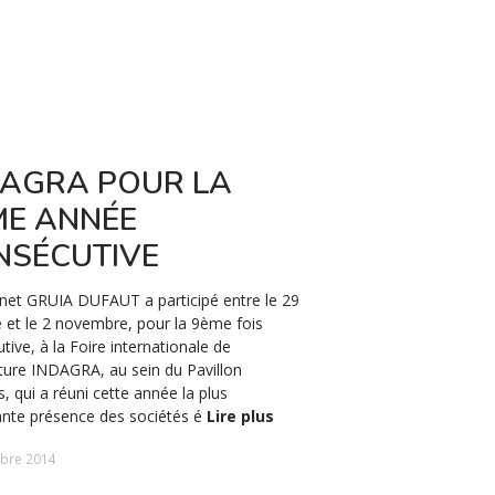
DAGRA POUR LA
DANA GRUI
ME ANNÉE
PRIX D'EXC
NSÉCUTIVE
FUSIONS-
ACQUISITI
net GRUIA DUFAUT a participé entre le 29
 et le 2 novembre, pour la 9ème fois
Dana Gruia Dufaut, l’avo
tive, à la Foire internationale de
Cabinet, a reçu le mard
ulture INDAGRA, au sein du Pavillon
le cadre de la VIème édi
s, qui a réuni cette année la plus
organisé par la revue Unive
nte présence des sociétés é
Lire plus
d’Excellence en Fusions -
bre 2014
28 novembre 2019