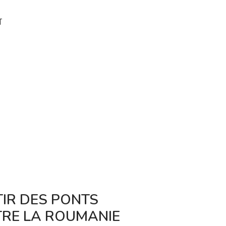
T
IR DES PONTS
GRUIA DUF
TRE LA ROUMANIE
RÉCOMPENS