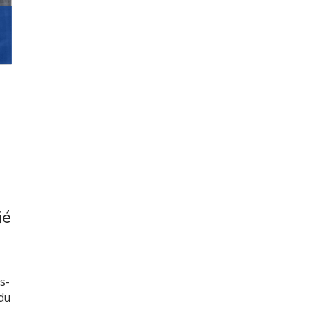
ié
n
s-
 du