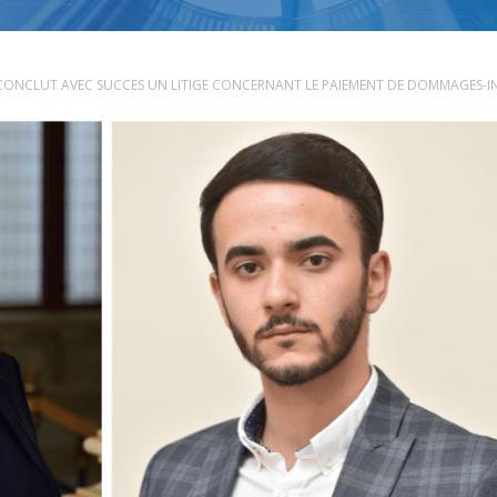
ONCLUT AVEC SUCCES UN LITIGE CONCERNANT LE PAIEMENT DE DOMMAGES-INT