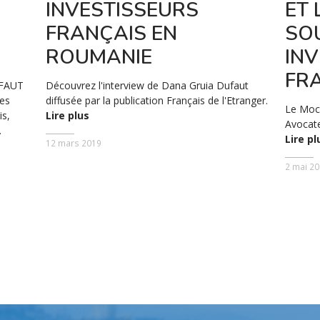
INVESTISSEURS
ET 
FRANÇAIS EN
SO
ROUMANIE
IN
FR
UFAUT
Découvrez l'interview de Dana Gruia Dufaut
les
diffusée par la publication Français de l'Etranger.
Le Moci
is,
Lire plus
Avocate
.
Lire pl
12 mars 2019
2 mai 2