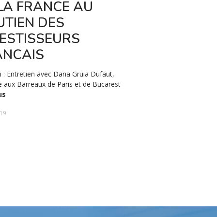
LA FRANCE AU
"AVOCATI D
UTIEN DES
ORGANISE 
VESTISSEURS
FINMEDIA
ANCAIS
Le Cabinet d’Avocats GR
prix lors du XIème Gala 
 : Entretien avec Dana Gruia Dufaut,
organisé par FinMedia et
 aux Barreaux de Paris et de Bucarest
Bucarest.
Lire plus
us
29 juillet 2021
019