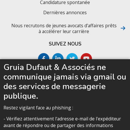
Candidature spontanée
Dernières annonces
Nous recrutons de jeunes avocats d’affaires prêts
à accélérer leur carrière
SUIVEZ NOUS
Gruia Dufaut & Associés ne
SITEMAP
communique jamais via gmail ou
Accueil
des services de messagerie
Le cabinet
publique.
Compétences
Restez vigilant face au phishing :
Notre équipe
- Vérifiez attentivement l'adresse e-mail de l'expéditeur
Politique de confidentialité
avant de répondre ou de partager des informations