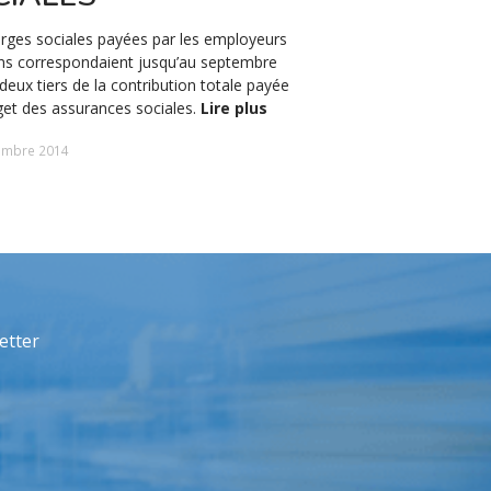
Le processus de numéri
s’aligne aux exigences de 
rges sociales payées par les employeurs
européenne en la matière
ns correspondaient jusqu’au septembre
nouvelle étape par la cr
deux tiers de la contribution totale payée
national transparent de
et des assurances sociales.
Lire plus
factures électroniques le
Lire plus
embre 2014
7 décembre 2021
etter