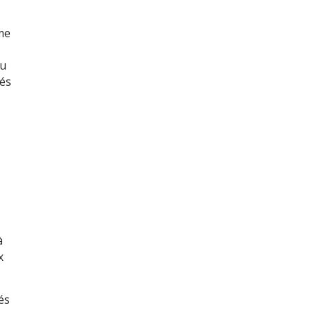
mme
ou
iés
à
x
és