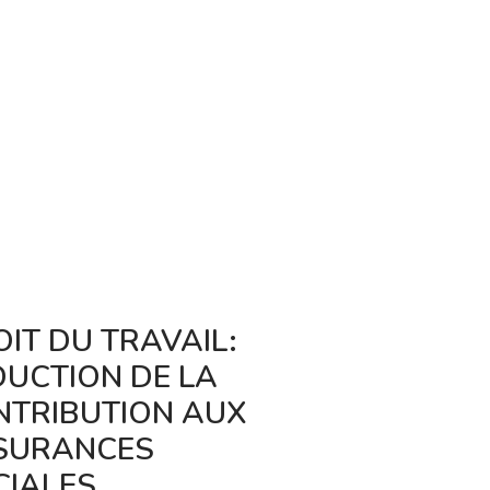
IT DU TRAVAIL:
RO E-FACT
DUCTION DE LA
NOUVEL IN
NTRIBUTION AUX
NUMERIQUE
SURANCES
ENTREPRIS
CIALES