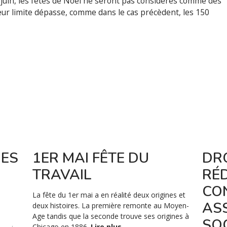
r juin, les fêtes de Noël ne seront pas considérés comme des
ur limite dépasse, comme dans le cas précèdent, les 150
DES
1ER MAI FÊTE DU
DRO
TRAVAIL
RÉ
CO
La fête du 1er mai a en réalité deux origines et
AS
deux histoires. La première remonte au Moyen-
Age tandis que la seconde trouve ses origines à
SO
Chicago en 1886.
Lire plus