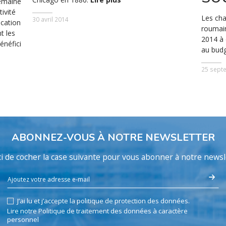
semaine
ivité
Les cha
30 avril 2014
ication
roumai
t les
2014 à 
néfici
au budg
25 sept
ABONNEZ-VOUS À NOTRE NEWSLETTER
i de cocher la case suivante pour vous abonner à notre newsl
J’ai lu et j’accepte la politique de protection des données.
Lire notre Politique de traitement des données à caractère
personnel