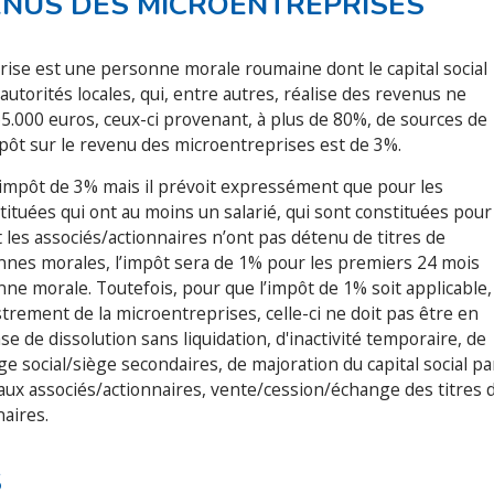
ENUS DES MICROENTREPRISES
prise est une personne morale roumaine dont le capital social
 autorités locales, qui, entre autres, réalise des revenus ne
65.000 euros, ceux-ci provenant, à plus de 80%, de sources de
ôt sur le revenu des microentreprises est de 3%.
 impôt de 3% mais il prévoit expressément que pour les
tuées qui ont au moins un salarié, qui sont constituées pour
les associés/actionnaires n’ont pas détenu de titres de
onnes morales, l’impôt sera de 1% pour les premiers 24 mois
ne morale. Toutefois, pour que l’impôt de 1% soit applicable,
strement de la microentreprises, celle-ci ne doit pas être en
se de dissolution sans liquidation, d'inactivité temporaire, de
e social/siège secondaires, de majoration du capital social pa
ux associés/actionnaires, vente/cession/échange des titres 
naires.
S