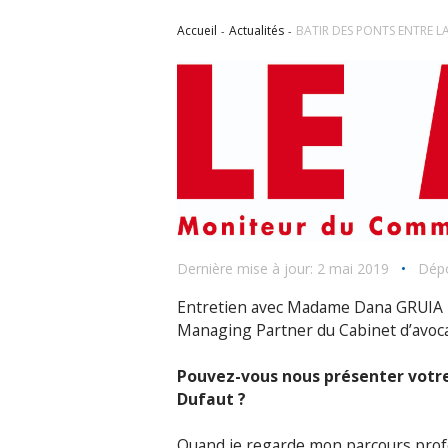
Accueil
Actualités
BATIR DES PONTS ENTRE L
Dernière mise à jour: 2 mai 2019
•
Dépo
Entretien avec Madame Dana GRUIA D
Managing Partner du Cabinet d’avo
Pouvez-vous nous présenter votre
Dufaut ?
Quand je regarde mon parcours profess