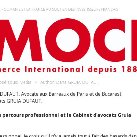
A ROUMANIE ET LA FRANCE AU SOUTIEN DES INVESTISSEURS FRANCAIS
sé sous:
Media
•
Author:
Dana GRUIA DUFAUT
UFAUT, Avocate aux Barreaux de Paris et de Bucarest,
cats GRUIA DUFAUT.
 parcours professionnel et le Cabinet d’avocats Gruia
ionnel, je crois qu’il n’y a jamais tout à fait des hasards dan