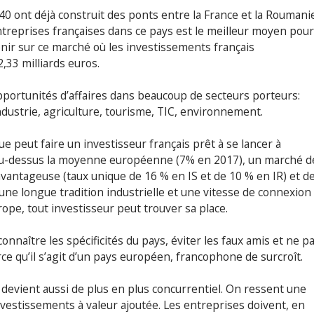
0 ont déjà construit des ponts entre la France et la Roumanie
treprises françaises dans ce pays est le meilleur moyen pour
nir sur ce marché où les investissements français
33 milliards euros.
ortunités d’affaires dans beaucoup de secteurs porteurs:
ndustrie, agriculture, tourisme, TIC, environnement.
ue peut faire un investisseur français prêt à se lancer à
e au-dessus la moyenne européenne (7% en 2017), un marché d
é avantageuse (taux unique de 16 % en IS et de 10 % en IR) et d
 une longue tradition industrielle et une vitesse de connexion
rope, tout investisseur peut trouver sa place.
connaître les spécificités du pays, éviter les faux amis et ne p
e qu’il s’agit d’un pays européen, francophone de surcroît.
 devient aussi de plus en plus concurrentiel. On ressent une
nvestissements à valeur ajoutée. Les entreprises doivent, en