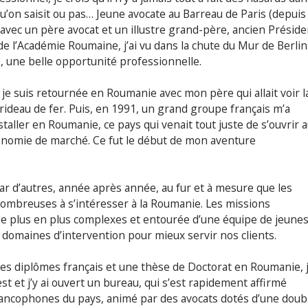
qu’on saisit ou pas… Jeune avocate au Barreau de Paris (depuis
avec un père avocat et un illustre grand-père, ancien Préside
de l’Académie Roumaine, j’ai vu dans la chute du Mur de Berlin
vie, une belle opportunité professionnelle.
je suis retournée en Roumanie avec mon père qui allait voir l
e rideau de fer. Puis, en 1991, un grand groupe français m’a
aller en Roumanie, ce pays qui venait tout juste de s’ouvrir 
onomie de marché. Ce fut le début de mon aventure
par d’autres, année après année, au fur et à mesure que les
nombreuses à s’intéresser à la Roumanie. Les missions
de plus en plus complexes et entourée d’une équipe de jeune
s domaines d’intervention pour mieux servir nos clients.
es diplômes français et une thèse de Doctorat en Roumanie, 
st et j’y ai ouvert un bureau, qui s’est rapidement affirmé
ancophones du pays, animé par des avocats dotés d’une doub