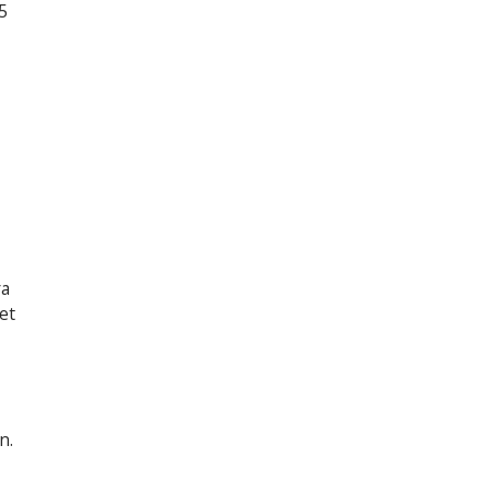
5
ra
et
n.