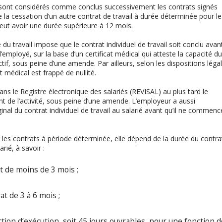
l, sont considérés comme conclus successivement les contrats signés
e la cessation d’un autre contrat de travail à durée déterminée pour le
ut avoir une durée supérieure à 12 mois.
 du travail impose que le contrat individuel de travail soit conclu avan
’employé, sur la base d’un certificat médical qui atteste la capacité du
ectif, sous peine d’une amende. Par ailleurs, selon les dispositions léga
t médical est frappé de nullité.
dans le Registre électronique des salariés (REVISAL) au plus tard le
 de l’activité, sous peine d’une amende. L’employeur a aussi
inal du contrat individuel de travail au salarié avant qu’il ne commenc
 les contrats à période déterminée, elle dépend de la durée du contra
rié, à savoir :
t de moins de 3 mois ;
t de 3 à 6 mois ;
tion d‘exécution, soit 45 jours ouvrables, pour une fonction d