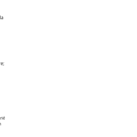
la
re;
rié
n