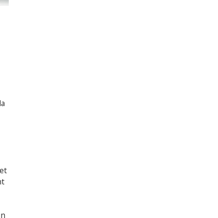
la
et
nt
un