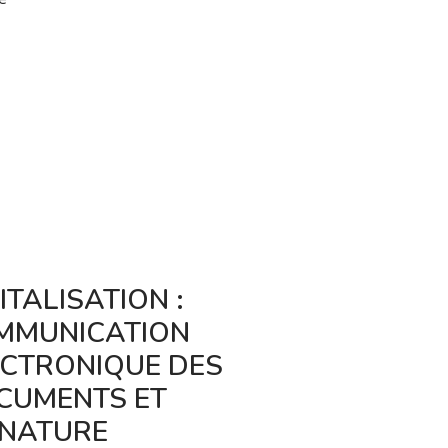
ITALISATION :
FUSION,
MMUNICATION
TRANSFORM
ECTRONIQUE DES
SCISSION
CUMENTS ET
TRANSFRON
GNATURE
DE SOCIÉTÉ