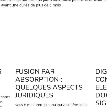
at ayant une durée de plus de 6 mois.
S
FUSION PAR
DIG
ABSORPTION :
CO
QUELQUES ASPECTS
EL
JURIDIQUES
DO
cendies
SI
ue
Vous êtes un entrepreneur qui veut développer
le