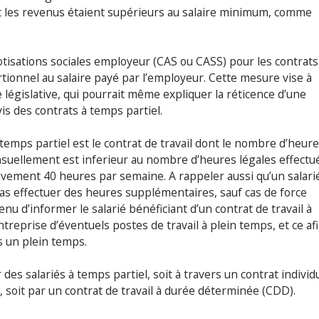
ont les revenus étaient supérieurs au salaire minimum, comme
cotisations sociales employeur (CAS ou CASS) pour les contrats
rtionnel au salaire payé par l’employeur. Cette mesure vise à
égislative, qui pourrait même expliquer la réticence d’une
is des contrats à temps partiel.
 temps partiel est le contrat de travail dont le nombre d’heur
uellement est inferieur au nombre d’heures légales effectu
tivement 40 heures par semaine. A rappeler aussi qu’un salari
as effectuer des heures supplémentaires, sauf cas de force
u d’informer le salarié bénéficiant d’un contrat de travail à
ntreprise d’éventuels postes de travail à plein temps, et ce af
rs un plein temps.
s salariés à temps partiel, soit à travers un contrat individ
, soit par un contrat de travail à durée déterminée (CDD).