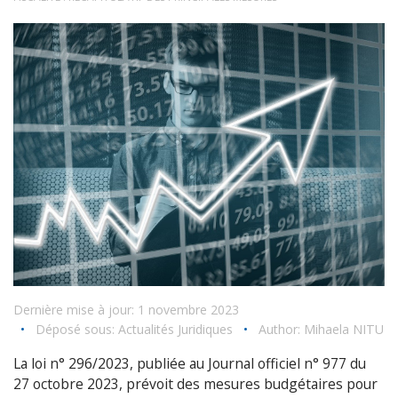
Dernière mise à jour: 1 novembre 2023
•
Déposé sous:
Actualités Juridiques
•
Author:
Mihaela NITU
La loi n° 296/2023, publiée au Journal officiel n° 977 du
27 octobre 2023, prévoit des mesures budgétaires pour